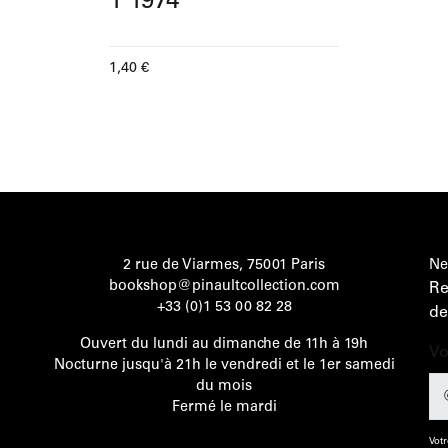
1 1974
Prix ​​actuel
1,40 €
2 rue de Viarmes, 75001 Paris
Ne
bookshop@pinaultcollection.com
Re
+33 (0)1 53 00 82 28
de
Ouvert du lundi au dimanche de 11h à 19h
Vo
Nocturne jusqu'à 21h le vendredi et le 1er samedi
du mois
Fermé le mardi
Votr