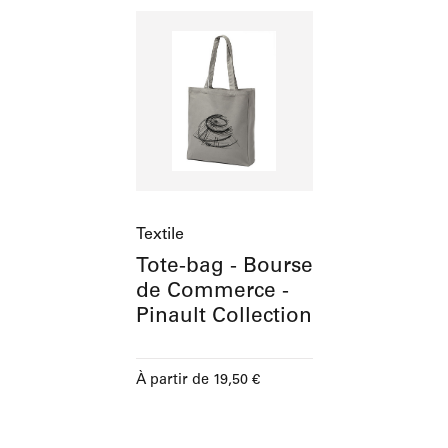
Textile
Tote-bag - Bourse
de Commerce -
Pinault Collection
Prix ​​actuel
À partir de
19,50 €