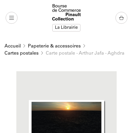
u contenu
 au menu
La Librairie
Accueil
Papeterie & accessoires
Cartes postales
Carte postale - Arthur Jafa - Aghdra