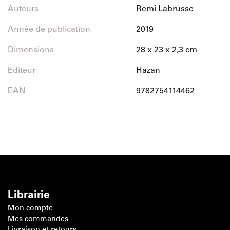
Auteurs
Remi Labrusse
Année de publication
2019
Dimensions
28 x 23 x 2,3 cm
Editeur
Hazan
EAN
9782754114462
Librairie
Mon compte
Mes commandes