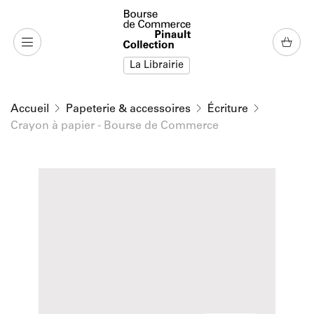
u contenu
 au menu
La Librairie
Accueil
Papeterie & accessoires
Écriture
Crayon à papier - Bourse de Commerce