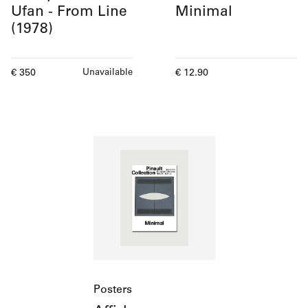
Ufan - From Line
Minimal
(1978)
Current price
Current price
€ 350
€ 12.90
Unavailable
Posters