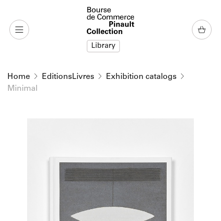
o content
to menu
Library
Home
EditionsLivres
Exhibition catalogs
Minimal