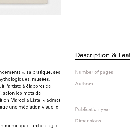
Description & Fea
ncements », sa pratique, ses
Number of pages
s mythologiques, musées,
Authors
t l'artiste à élaborer de
, selon les mots de
ition Marcella Lista, « admet
gage une médiation visuelle
Publication year
Dimensions
tion même que l'archéologie