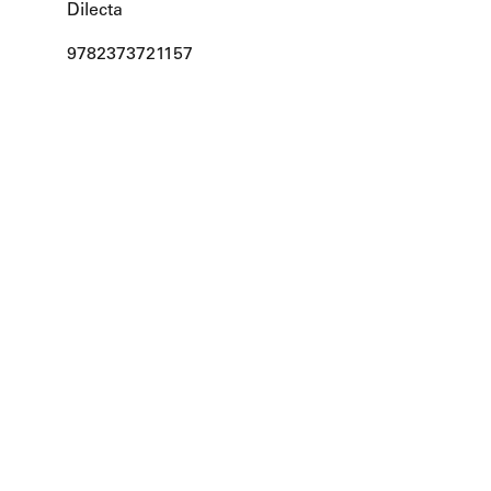
Dilecta
9782373721157