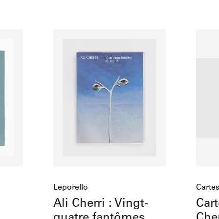
Add to cart
Leporello
Cartes
Ali Cherri : Vingt-
Cart
quatre fantômes
Che