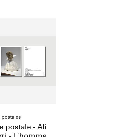
Add to cart
 postales
e postale - Ali
rri - L'homme