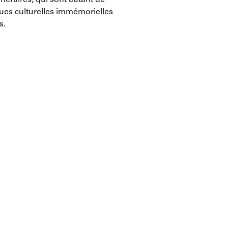
néraires, qui sont autant de
ques culturelles immémorielles
s.