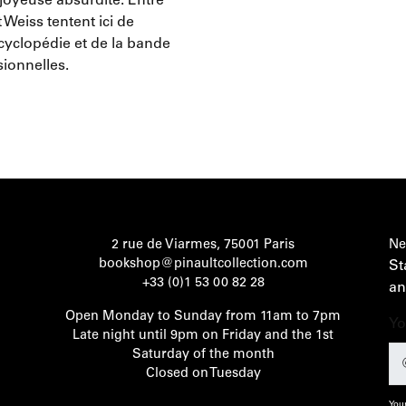
 joyeuse absurdité. Entre
 Weiss tentent ici de
ncyclopédie et de la bande
ionnelles.
2 rue de Viarmes, 75001 Paris
Ne
bookshop@pinaultcollection.com
St
+33 (0)1 53 00 82 28
an
Open Monday to Sunday from 11am to 7pm
Yo
Late night until 9pm on Friday and the 1st
Saturday of the month
Closed on Tuesday
Your