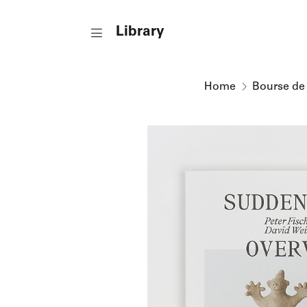
o content
to menu
Library
Home
Bourse d