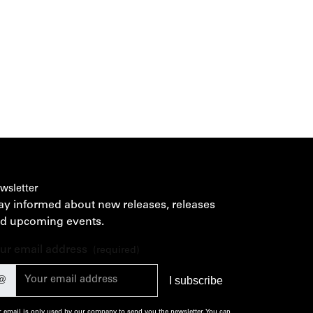
wsletter
ay informed about new releases, releases
d upcoming events.
ur email address
(required)
@
 email is only used by our company to send you the newsletter. You can