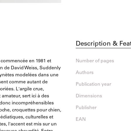
Description & Fea
, commencée en 1981 et
Number of pages
ion de David Weiss, Suddenly
Authors
aynètes modelées dans une
issent comme autant de
Publication year
riées. L'argile crue,
 amateur, sert ici à des
Dimensions
t donc incompréhensibles
Publisher
poche, croquettes pour chien,
diatiques, culturelles et
EAN
tes, l'accent est mis sur un