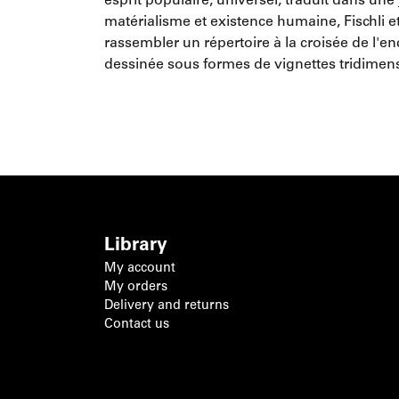
esprit populaire, universel, traduit dans une
matérialisme et existence humaine, Fischli et
rassembler un répertoire à la croisée de l'e
dessinée sous formes de vignettes tridimens
Library
My account
My orders
Delivery and returns
Contact us