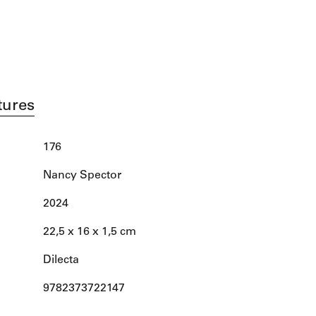
tures
176
Nancy Spector
2024
22,5 x 16 x 1,5 cm
Dilecta
9782373722147