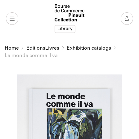
o content
to menu
Library
Home
EditionsLivres
Exhibition catalogs
Le monde comme il va