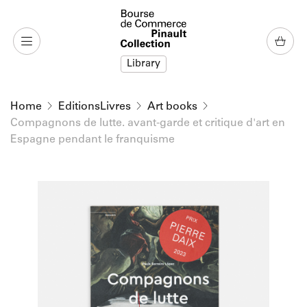
o content
to menu
Library
Home
EditionsLivres
Art books
Compagnons de lutte. avant-garde et critique d'art en
Espagne pendant le franquisme