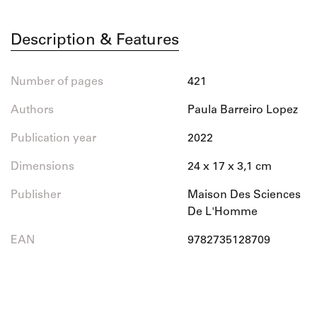
Description & Features
Number of pages
421
Authors
Paula Barreiro Lopez
Publication year
2022
Dimensions
24 x 17 x 3,1 cm
Publisher
Maison Des Sciences
De L'Homme
EAN
9782735128709