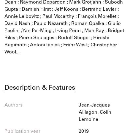
Dean ; Raymond Depardon ; Mark Grotjahn ; Subodh
Gupta ; Damien Hirst ; Jeff Koons ; Bertrand Lavier ;
Annie Leibovitz ; Paul Mccarthy ; François Morellet ;
David Nash ; Paulo Nazareth ; Roman Opalka ; Giulio
Paolini ; Yan Pei-Ming ; Irving Penn ; Man Ray ; Bridget
Riley ; Pierre Soulages ; Rudolf Stingel ; Hiroshi
Sugimoto ; Antoni Tápies ; Franz West ; Christopher
Wool...
Description & Features
Authors
Jean-Jacques
Aillagon, Colin
Lemoine
Publication year
2019